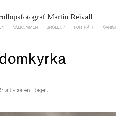
öllopsfotograf Martin Reivall 
EN
VÄLKOMMEN
BRÖLLOP
PORTRÄTT
ÖVRIG
 domkyrka
r att visa en i taget.